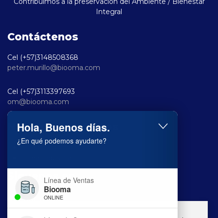
Contribuimos a la preservación del Ambiente / Bienestar
Integral
Contáctenos
Cel (+57)3148508368
peter.murillo@biooma.com
Cel (+57)3113397693
om@biooma.com
Hola, Buenos días.
Nuestros productos
¿En qué podemos ayudarte?
Linea Hogar
Linea Industrial
Siguenos en
Línea de Ventas
Biooma
fab
fab
fab
ONLINE
fa-
fa-
fa-