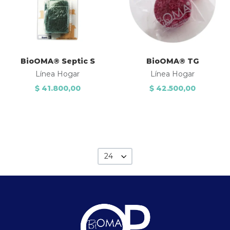
Quick View
Q
BioOMA® Septic S
BioOMA® TG
Línea Hogar
Línea Hogar
$ 41.800,00
$ 42.500,00
24