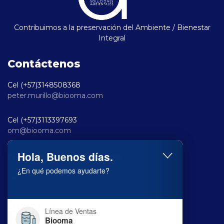
Contribuimos a la preservación del Ambiente / Bienestar
Integral
Contáctenos
Cel (+57)3148508368
peter.murillo@biooma.com
Cel (+57)3113397693
om@biooma.com
Hola, Buenos días.
Nuestros productos
¿En qué podemos ayudarte?
Linea Hogar
Linea Industrial
Siguenos en
Línea de Ventas
Biooma