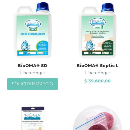
Añadir a la lista de deseos
A
Comparar
Quick View
Q
BioOMA® SD
BioOMA® Septic L
Línea Hogar
Línea Hogar
$ 39.600,00
SOLICITAR PRECIO
Añadir a la lista de deseos
A
Comparar