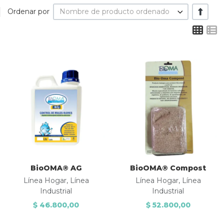
+/-
Ordenar por
Nombre de producto ordenado
Gri
L
Añadir a la lista de deseos
A
Comparar
Quick View
Q
BioOMA® AG
BioOMA® Compost
Línea Hogar, Línea
Línea Hogar, Línea
Industrial
Industrial
$ 46.800,00
$ 52.800,00