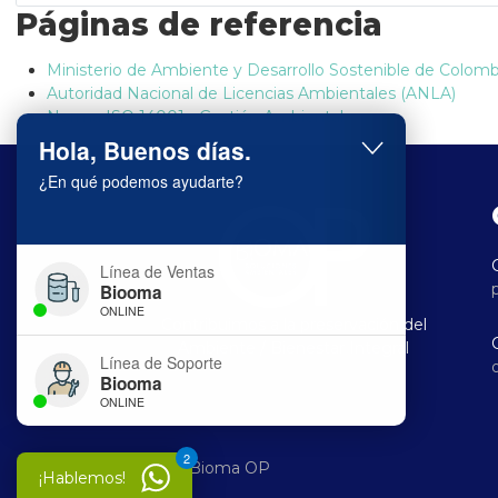
Páginas de referencia
Ministerio de Ambiente y Desarrollo Sostenible de Colomb
Autoridad Nacional de Licencias Ambientales (ANLA)
Norma ISO 14001 - Gestión Ambiental
Hola, Buenos días.
¿En qué podemos ayudarte?
Línea de Ventas
Biooma
ONLINE
Contribuimos a la preservación del
Ambiente / Bienestar Integral
Línea de Soporte
Biooma
ONLINE
2
© 2025 Bioma OP
¡Hablemos!