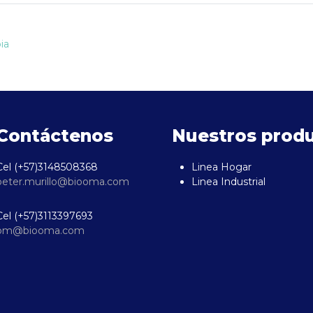
ia
Contáctenos
Nuestros prod
Cel (+57)3148508368
Linea Hogar
peter.murillo@biooma.com
Linea Industrial
Cel (+57)3113397693
om@biooma.com