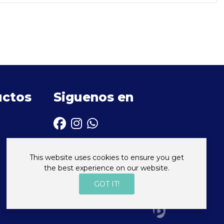
uctos
Siguenos en
fab
fab
fab
fa-
fa-
fa-
facebook
instagram
whatsapp
This website uses cookies to ensure you get
the best experience on our website.
GOT IT!