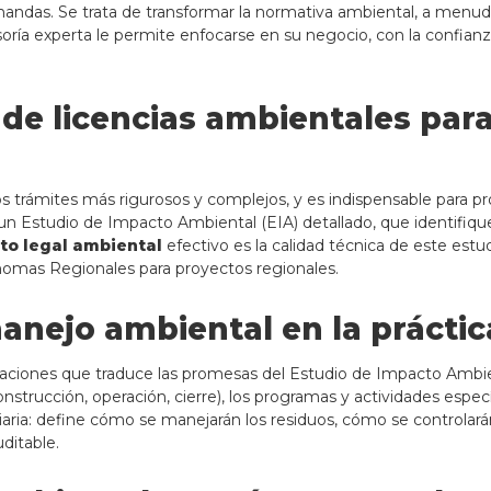
mandas. Se trata de transformar la normativa ambiental, a menu
esoría experta le permite enfocarse en su negocio, con la confi
de licencias ambientales par
os trámites más rigurosos y complejos, y es indispensable para
e un Estudio de Impacto Ambiental (EIA) detallado, que identifi
to legal ambiental
efectivo es la calidad técnica de este estu
nomas Regionales para proyectos regionales.
anejo ambiental en la práctic
aciones que traduce las promesas del Estudio de Impacto Ambien
nstrucción, operación, cierre), los programas y actividades espec
n diaria: define cómo se manejarán los residuos, cómo se control
ditable.